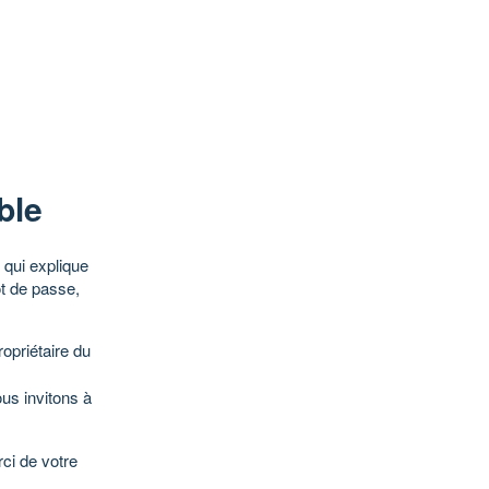
ble
qui explique
ot de passe,
opriétaire du
ous invitons à
ci de votre