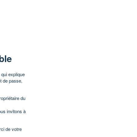
ble
qui explique
ot de passe,
opriétaire du
ous invitons à
ci de votre