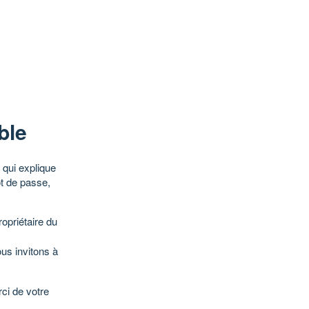
ble
qui explique
ot de passe,
opriétaire du
ous invitons à
ci de votre