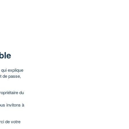
ble
qui explique
ot de passe,
opriétaire du
ous invitons à
ci de votre