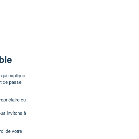
ble
qui explique
ot de passe,
opriétaire du
ous invitons à
ci de votre