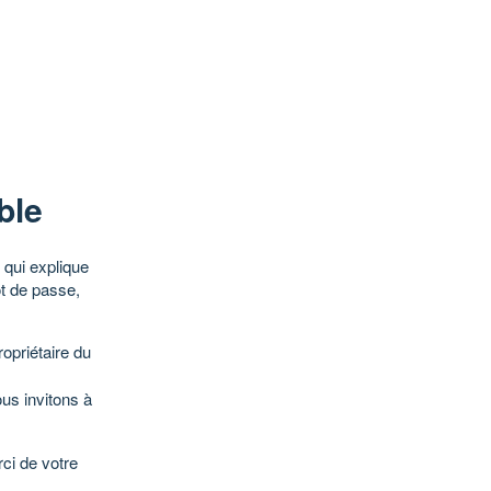
ble
qui explique
ot de passe,
opriétaire du
ous invitons à
ci de votre