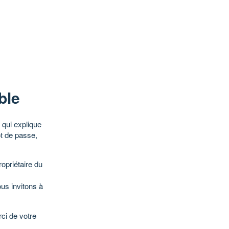
ble
qui explique
ot de passe,
opriétaire du
ous invitons à
ci de votre